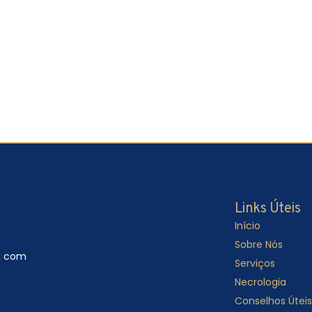
Links Úteis
Início
Sobre Nós
, com
Serviços
Necrologia
Conselhos Úteis