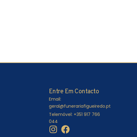
Entre Em Contacto
Email:
geral@funerariafigueiredo.pt
Telemóvel: +351 917 766
044