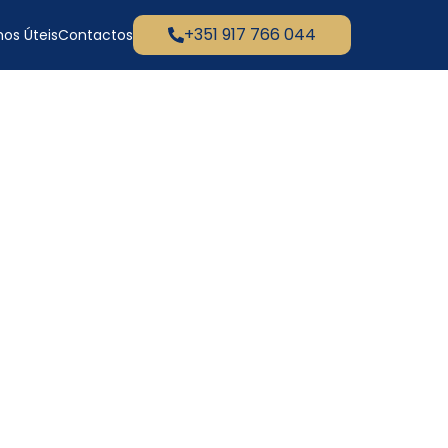
+351 917 766 044
os Úteis
Contactos