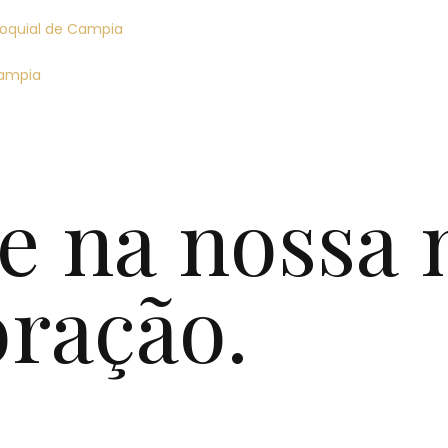
aroquial de Campia
Campia
e na nossa
oração.