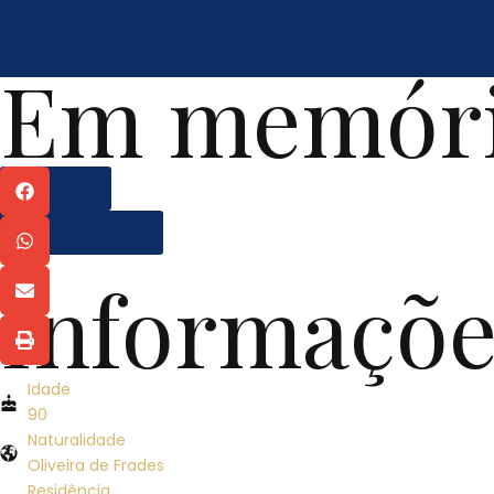
Em memóri
EDITAL
MISSA 7º DIA
Informaçõe
Idade
90
Naturalidade
Oliveira de Frades
Residência