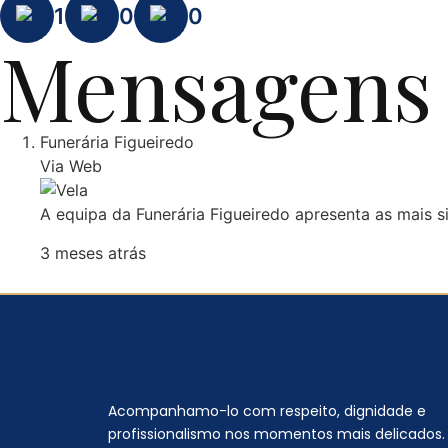
1
0
0
Mensagens 
Funerária Figueiredo
Via Web
A equipa da Funerária Figueiredo apresenta as mais s
3 meses atrás
Acompanhamo-lo com respeito, dignidade e
profissionalismo nos momentos mais delicados.