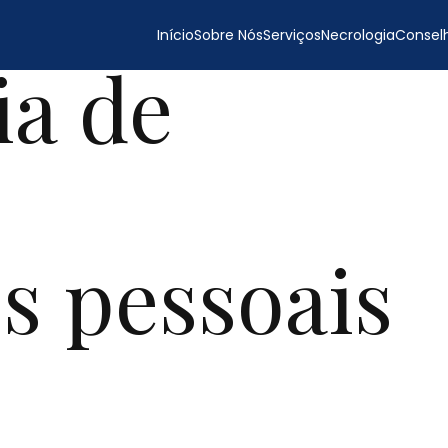
Início
Sobre Nós
Serviços
Necrologia
Conselh
a de
s pessoais