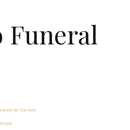
o Funeral
aroquial de Campia
Campia