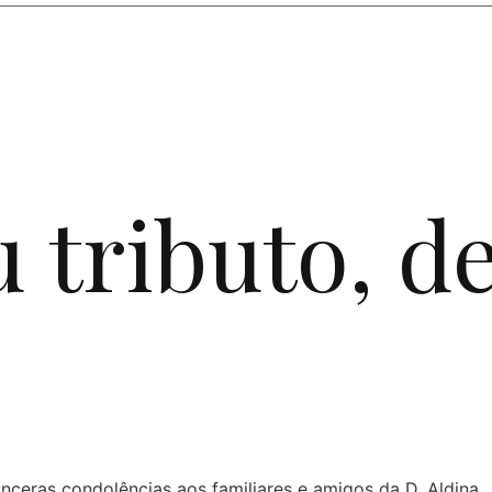
u tributo,
de
inceras condolências aos familiares e amigos da D. Aldina.