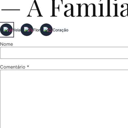
— A Famíli
Vela
Flor
Coração
Nome
Comentário
*