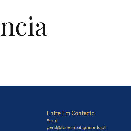
ncia
Entre Em Contacto
Email:
geral@funerariafigueiredo.pt