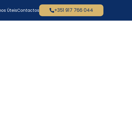
+351 917 766 044
os Úteis
Contactos