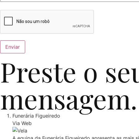
Preste o se
mensagem.
Funerária Figueiredo
Via Web
A equipa da Funerária Figueiredo apresenta as mais s