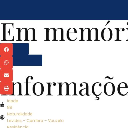
Em memóri
EDITAL
MISSA 7º DIA
Informaçõe
Idade
89
Naturalidade
Levides – Cambra – Vouzela
Residência