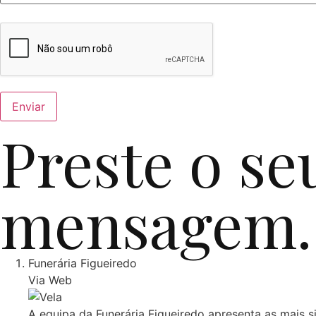
Preste o se
mensagem.
Funerária Figueiredo
Via Web
A equipa da Funerária Figueiredo apresenta as mais s