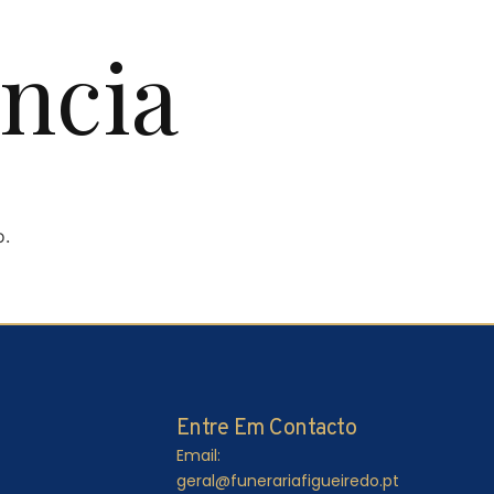
ncia
o.
Entre Em Contacto
Email:
geral@funerariafigueiredo.pt