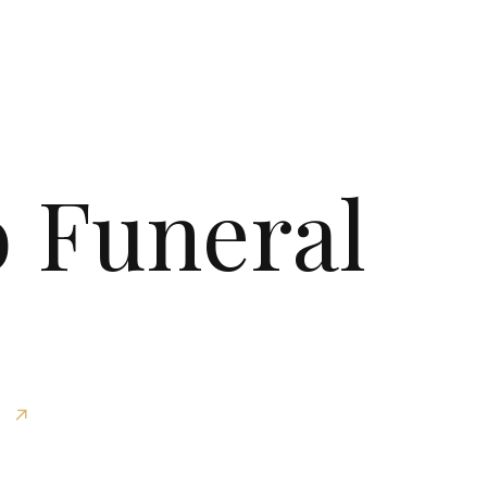
o Funeral
↗︎
s