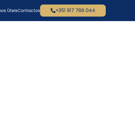
+351 917 766 044
os Úteis
Contactos