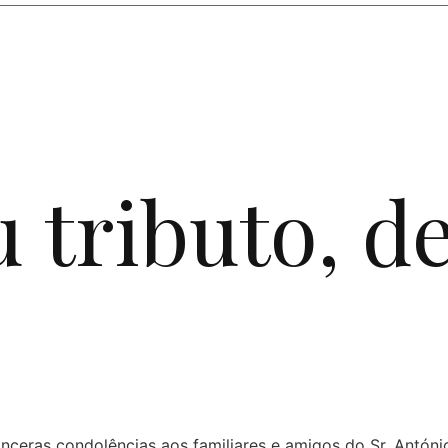
u tributo,
de
inceras condolências aos familiares e amigos do Sr. Antóni