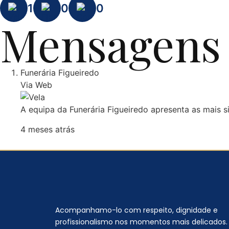
1
0
0
Mensagens 
Funerária Figueiredo
Via Web
A equipa da Funerária Figueiredo apresenta as mais s
4 meses atrás
Acompanhamo-lo com respeito, dignidade e
profissionalismo nos momentos mais delicados.