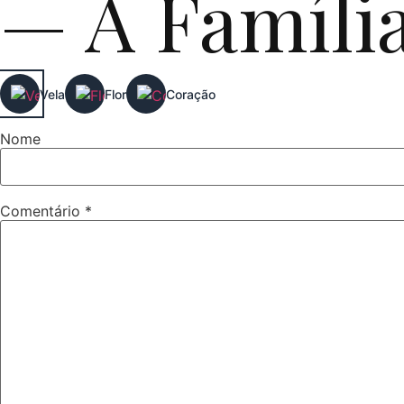
— A Famíli
Vela
Flor
Coração
Nome
Comentário
*