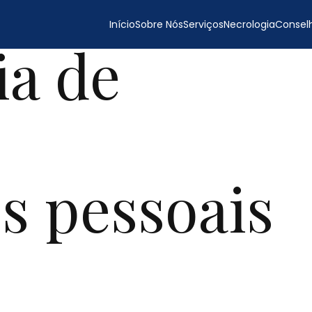
Início
Sobre Nós
Serviços
Necrologia
Conselh
a de
s pessoais