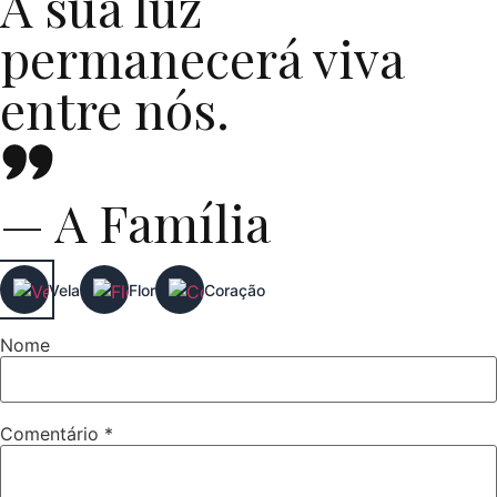
A sua luz
permanecerá viva
entre nós.
— A Família
Vela
Flor
Coração
Nome
Comentário
*