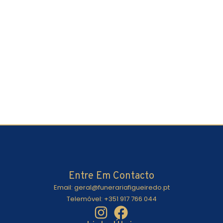
Entre Em Contacto
Email: geral@funerariafigueiredo.pt
Telemóvel: +351 917 766 044