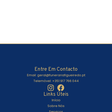
Entre Em Contacto
Email: geral@funerariafigueiredo.pt
Telemóvel: +351 917 766 044
Links Úteis
Início
Sobre Nós
Serviços