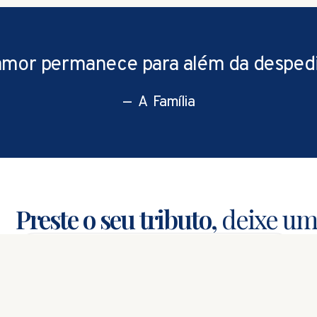
Links Úteis
Início
amor permanece para além da despedi
Sobre Nós
, com
Serviços
— A Família
Necrologia
Conselhos Úteis
Contactos
Política de Privacidade
Resolução
Preste o seu tributo,
deixe um
FUNERÁRIA FIGUEIREDO
VIA WEB
A equipa da Funerária Figueiredo