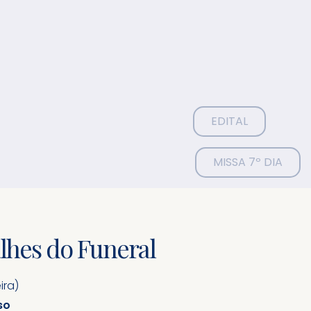
EDITAL
MISSA 7º DIA
lhes do Funeral
ira)
so