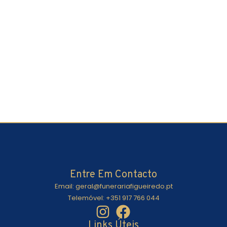
Entre Em Contacto
Email: geral@funerariafigueiredo.pt
Telemóvel: +351 917 766 044
Links Úteis