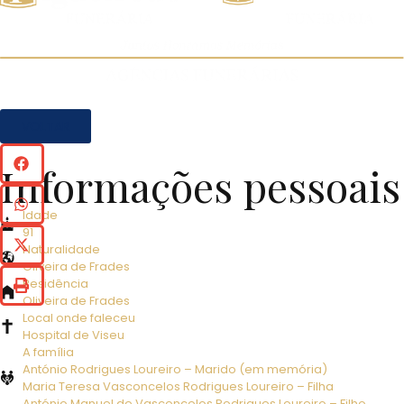
VOLTAR
Informações pessoais
Idade
91
Naturalidade
Oliveira de Frades
Residência
Oliveira de Frades
Local onde faleceu
Hospital de Viseu
A família
António Rodrigues Loureiro – Marido (em memória)
Maria Teresa Vasconcelos Rodrigues Loureiro – Filha
António Manuel de Vasconcelos Rodrigues Loureiro – Filho